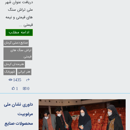
دریافت عنوان شهر
ملی تراش سنگ
های قیمتی و نیمه
قیمتی
...
ادامه مطلب
صنایع دستی کرمان
تراش سنگ های
قیمتی
هنرمندان کرمان
هنر ایرانی
شهربابک
1435
1
0
داوری نشان ملی
مرغوبیت
محصولات صنایع