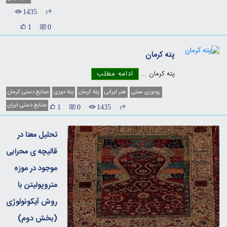
1435
1
0
پته کرمان
پته کرمان
...
ادامه مطلب
رودوزی سنتی
هنر ایرانی
پته کرمان
پته دوزی
صنایع دستی کرمان
صنایع دستی ایران
1
0
1435
تحلیل معنا در
قالیچه ی محرابی
موجود در موزه
متروپولیتن با
روش آیکونولوژی
(بخش دوم)