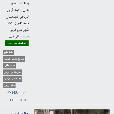
و قابلیت های
هنری، فرهنگی و
تاریخیِ شهرستان
قلعه گنج (منتخب
شهر ملی فرش
حصیر بافی)
...
ادامه مطلب
قلعه گنج
صنایع دستی کرمان
حصیربافی
هنرمندان ایرانی
هنرمندان کرمان
هنر ایرانی
1435
1
0