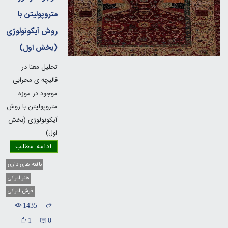
متروپولیتن با
روش آیکونولوژی
(بخش اول)
تحلیل معنا در
قالیچه ی محرابی
موجود در موزه
متروپولیتن با روش
آیکونولوژی (بخش
اول)
...
ادامه مطلب
بافته های داری
هنر ایرانی
فرش ایرانی
1435
1
0