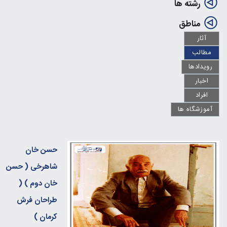
رشته ها
مناطق
آثار
مطالب
رویدادها
اخبار
افراد
آموزشگاه ها
حسن خان
شاهرخی ( حسن
خان دوم ) (
طراحان فرش
کرمان )