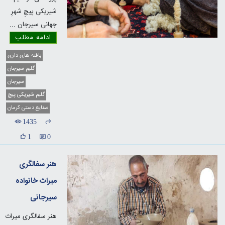
شیریکی ‌پیچِ شهرِ
جهانی سیرجان
...
ادامه مطلب
بافته های داری
گلیم سیرجان
سیرجان
گلیم شیریکی پیچ
صنایع دستی کرمان
1435
1
0
هنر سفالگری
میراث خانواده
سیرجانی
هنر سفالگری میراث