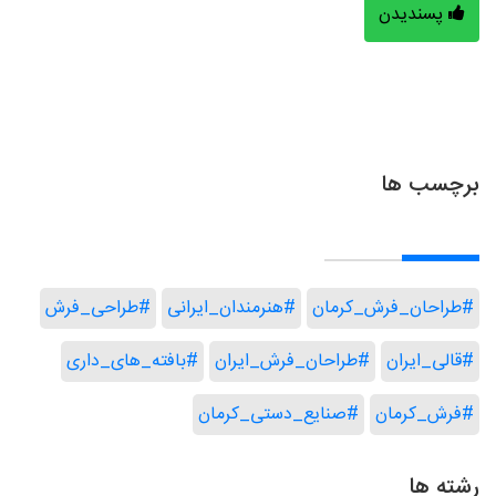
پسندیدن
برچسب ها
#طراحان_فرش_کرمان
#هنرمندان_ایرانی
#طراحی_فرش
#قالی_ایران
#طراحان_فرش_ایران
#بافته_های_داری
#فرش_کرمان
#صنایع_دستی_کرمان
رشته ها