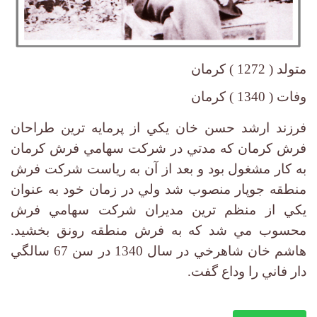
متولد ( 1272 ) كرمان
وفات ( 1340 ) كرمان
فرزند ارشد حسن خان يكي از پرمايه ترين طراحان
فرش كرمان كه مدتي در شركت سهامي فرش كرمان
به كار مشغول بود و بعد از آن به رياست شركت فرش
منطقه جوپار منصوب شد ولي در زمان خود به عنوان
يكي از منظم ترين مديران شركت سهامي فرش
محسوب مي شد كه به فرش منطقه رونق بخشيد.
هاشم خان شاهرخي در سال 1340 در سن 67 سالگي
دار فاني را وداع گفت.