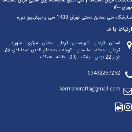
یشگاه فرش دستباف | سی امین نمایشگاه بین المللی فرش دستباف
ن ۱۴۰۰
شگاه ملی صنایع دستی تهران 1400 سی و چهارمین دوره
باط با ما
استان : کرمان - شهرستان : کرمان - بخش : مرکزی - شهر :
کرمان - محله : سلسبیل - کوچه سیدجمال الدین اسدآبادی 26 -
بلوار 22 بهمن - پلاک : 0.0 - طبقه : همکف
03432267252
kermancrafts@gmail.com