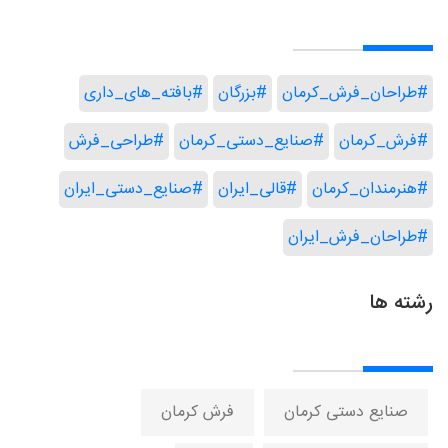
#طراحان_فرش_کرمان
#بزرگان
#بافته_های_داری
#فرش_کرمان
#صنایع_دستی_کرمان
#طراحی_فرش
#هنرمندان_کرمان
#قالی_ایران
#صنایع_دستی_ایران
#طراحان_فرش_ایران
رشته ها
صنایع دستی کرمان
فرش کرمان