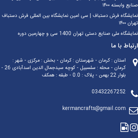
یع وابسته ۱۴۰۰
یشگاه فرش دستباف | سی امین نمایشگاه بین المللی فرش دستباف
ن ۱۴۰۰
شگاه ملی صنایع دستی تهران 1400 سی و چهارمین دوره
باط با ما
استان : کرمان - شهرستان : کرمان - بخش : مرکزی - شهر :
کرمان - محله : سلسبیل - کوچه سیدجمال الدین اسدآبادی 26 -
بلوار 22 بهمن - پلاک : 0.0 - طبقه : همکف
03432267252
kermancrafts@gmail.com