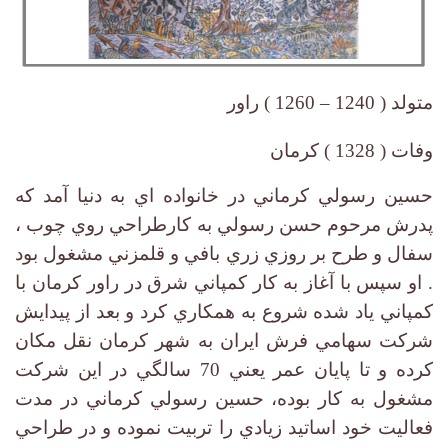
–
متولد ( 1240
1260 ) راور
وفات ( 1328 ) كرمان
حسين رسولي كرماني در خانواده اي به دنيا آمد كه
پدرش مرحوم حسن رسولي به كارطراحي روي چوب ،
سفال و طرح بر روزي زري بافي و قلمزني مشغول بود
. او سپس با آغاز به كار كمپاني شرق در راور كرمان با
كمپاني ياد شده شروع به همكاري كرد و بعد از پيدايش
شركت سهامي فرش ايران به شهر كرمان نقل مكان
كرده و تا پايان عمر يعني 70 سالگي در اين شركت
مشغول به كار بوده، حسين رسولي كرماني در مدت
فعاليت خود اساتيد زيادي را تربيت نموده و در طراحي