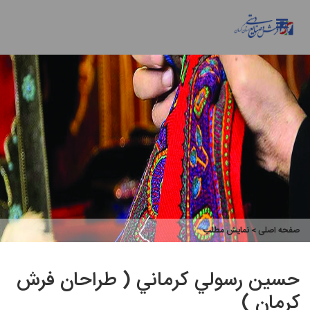
صفحه اصلی
> نمایش مطلب
حسين رسولي كرماني ( طراحان فرش
کرمان )